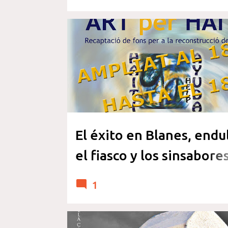
Casado)
EVENTOS Y EXPOSICIONES
SENSIBILIZARTE
El éxito en Blanes, endu
el fiasco y los sinsabore
El Molar
1