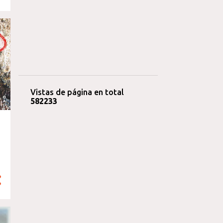
Vistas de página en total
5
8
2
2
3
3