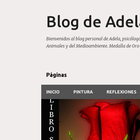
Blog de Ade
Bienvenidos al blog personal de Adela, psicóloga
Animales y del Medioambiente. Medalla de Oro 20
Páginas
INICIO
PINTURA
REFLEXIONES
E
RELATO Y POESIA
n
t
r