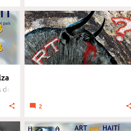
DERECHOS ANIMALES
FOTOGRAFIA
lza
s de
2