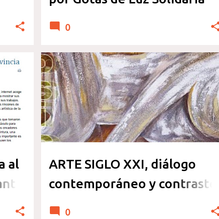
0
EVENTOS Y EXPOSICIONES
+
a al
ARTE SIGLO XXI, diálogo
anto
contemporáneo y contraste
la
conceptual.
0