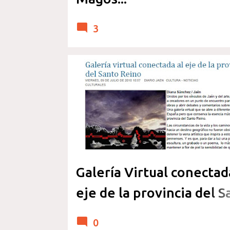
3
BIOGRAFIA Y ENTREVISTAS
CRITICAS Y MENCIONES
EVENTOS Y EXPOSICIONES
JAEN ARTE
Galería Virtual conectad
eje de la provincia del S
Reino (proyecto de Ade
0