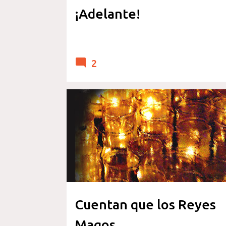
¡Adelante!
2
REFLEXION Y OPINION
Cuentan que los Reyes
Magos...