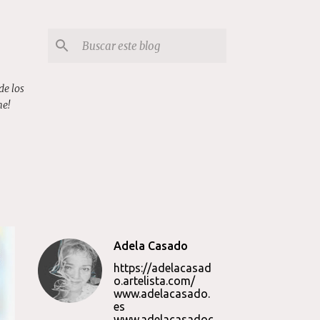
de los
me!
Adela Casado
https://adelacasad
o.artelista.com/
www.adelacasado.
es
www.adelacasadoc