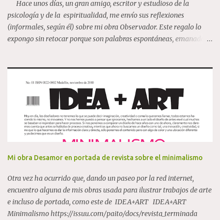
Hace unos días, un gran amigo, escritor y estudioso de la
relevancia internacional como Pilar Albarracín, Mari...
psicología y de la espiritualidad, me envío sus reflexiones
(informales, según él) sobre mi obra Observador. Este regalo lo
expongo sin retocar porque son palabras espontáneas, emanadas
de una gran riqueza interior, y por ello expongo el mensaje tal cual
lo recibí. "Estos días estuve pensando mucho en un cuadro tuyo
que tú tenías en especial aprecio, El observador . A mí me parecía
extraordinario y muy enigmático. El Observador, año
2007,100x80 cm, acrílico sobre lienzo Sabía que era una
expresión creativa esencial en la naturaleza. He reflexionado, sin
que por ello sea en mis pensamientos original, sobre esta especie
de entidad que debe estar dentro de nosotros. Si hay un
observador, lo que hace es ver sin intervenir, de manera neutral, a
nuestra mente ; esa que los psicólogos estudiamos como funciones
Mi obra Desamor en portada de revista sobre el minimalismo
superiores ejecutivas, todo eso que...
Otra vez ha ocurrido que, dando un paseo por la red internet,
encuentro alguna de mis obras usada para ilustrar trabajos de arte
e incluso de portada, como este de IDEA+ART IDEA+ART
Minimalismo https://issuu.com/paito/docs/revista_terminada