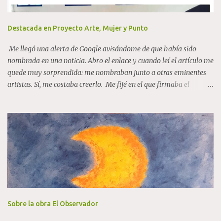
Destacada en Proyecto Arte, Mujer y Punto
Me llegó una alerta de Google avisándome de que había sido
nombrada en una noticia. Abro el enlace y cuando leí el artículo me
quede muy sorprendida: me nombraban junto a otras eminentes
artistas. Sí, me costaba creerlo. Me fijé en el que firmaba el
artículo, y me es desconocido, tampoco tengo relación con la
provincia de Cádiz (aunque me encanta y me gusta el carácter
gaditano), ni nada que justifique algún tipo de "enchufe". Así que...
¡encantada con mayor razón! Proyecto Arte, Mujer y Punto En el
quinto párrafo: "Históricamente, el ámbito artístico ha estado
dominado por hombres, aunque esta tendencia está cambiando
con la presencia de mujeres artistas reconocidas
internacionalmente. Algunas de las figuras mencionadas en la
iniciativa incluyen a Bárbara Krugger, Flora Borsi, Concha
Mamely, Pepa Caballero, Adela Casado Cano , Mª Dolores Gil,
Sobre la obra El Observador
Maruja Mallo, Esther Ferrer y Cristina Iglesias, junto a artistas de