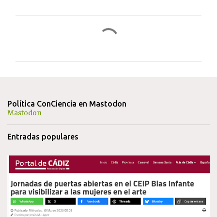
C
o
m
e
n
t
Política ConCiencia en Mastodon
a
Mastodon
r
Entradas populares
i
o
s