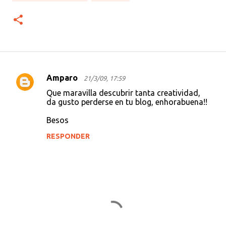
Amparo
21/3/09, 17:59
C
Que maravilla descubrir tanta creatividad,
o
da gusto perderse en tu blog, enhorabuena!!
m
Besos
e
RESPONDER
n
t
a
r
i
o
s