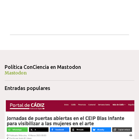
P
u
b
l
i
Política ConCiencia en Mastodon
c
Mastodon
a
r
Entradas populares
u
n
c
o
m
e
n
t
a