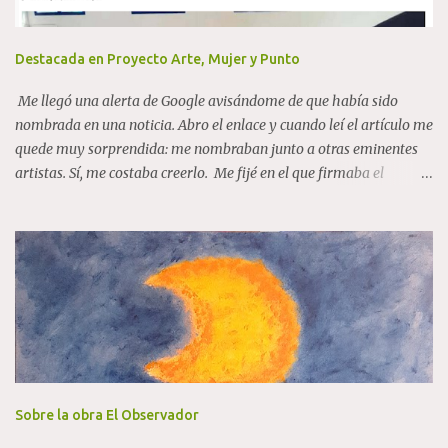
r
i
o
Destacada en Proyecto Arte, Mujer y Punto
Me llegó una alerta de Google avisándome de que había sido
nombrada en una noticia. Abro el enlace y cuando leí el artículo me
quede muy sorprendida: me nombraban junto a otras eminentes
artistas. Sí, me costaba creerlo. Me fijé en el que firmaba el
artículo, y me es desconocido, tampoco tengo relación con la
provincia de Cádiz (aunque me encanta y me gusta el carácter
gaditano), ni nada que justifique algún tipo de "enchufe". Así que...
¡encantada con mayor razón! Proyecto Arte, Mujer y Punto En el
quinto párrafo: "Históricamente, el ámbito artístico ha estado
dominado por hombres, aunque esta tendencia está cambiando
con la presencia de mujeres artistas reconocidas
internacionalmente. Algunas de las figuras mencionadas en la
iniciativa incluyen a Bárbara Krugger, Flora Borsi, Concha
Mamely, Pepa Caballero, Adela Casado Cano , Mª Dolores Gil,
Sobre la obra El Observador
Maruja Mallo, Esther Ferrer y Cristina Iglesias, junto a artistas de