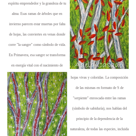
espíritu emprendedor y la grandeza de tu
alma. Esas ramas de árboles que en
invierno parecen estar muertas por falta
de hojas, las conviertes en venas donde
corre "la sangre" como símbolo de vida.
En Primavera, esa sangre se transforma
en energía vital con el nacimiento de
hojas vivas y coloridas. La composición
de las mismas en formato de S de
"serpiente" enroscada entre las ramas
(símbolo de sabiduría), nos hablan del
principio de la dependencia de la
naturaleza, de todas las especies, incluida