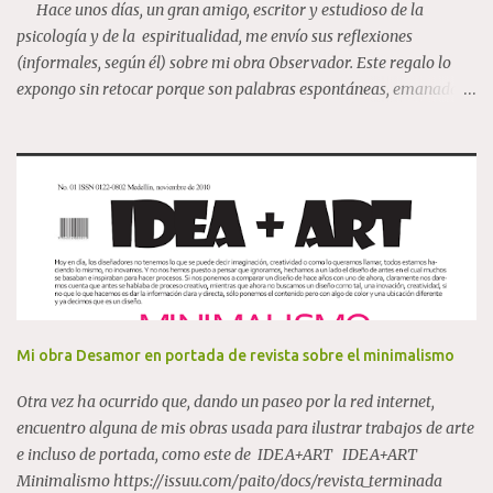
Hace unos días, un gran amigo, escritor y estudioso de la
relevancia internacional como Pilar Albarracín, Mari...
psicología y de la espiritualidad, me envío sus reflexiones
(informales, según él) sobre mi obra Observador. Este regalo lo
expongo sin retocar porque son palabras espontáneas, emanadas
de una gran riqueza interior, y por ello expongo el mensaje tal cual
lo recibí. "Estos días estuve pensando mucho en un cuadro tuyo
que tú tenías en especial aprecio, El observador . A mí me parecía
extraordinario y muy enigmático. El Observador, año
2007,100x80 cm, acrílico sobre lienzo Sabía que era una
expresión creativa esencial en la naturaleza. He reflexionado, sin
que por ello sea en mis pensamientos original, sobre esta especie
de entidad que debe estar dentro de nosotros. Si hay un
observador, lo que hace es ver sin intervenir, de manera neutral, a
nuestra mente ; esa que los psicólogos estudiamos como funciones
Mi obra Desamor en portada de revista sobre el minimalismo
superiores ejecutivas, todo eso que...
Otra vez ha ocurrido que, dando un paseo por la red internet,
encuentro alguna de mis obras usada para ilustrar trabajos de arte
e incluso de portada, como este de IDEA+ART IDEA+ART
Minimalismo https://issuu.com/paito/docs/revista_terminada