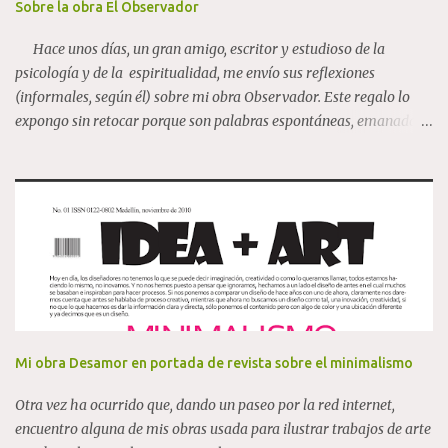
Mamely, Pepa Caballero, Adela Casado Cano , Mª Dolores Gil,
Sobre la obra El Observador
Maruja Mallo, Esther Ferrer y Cristina Iglesias, junto a artistas de
Hace unos días, un gran amigo, escritor y estudioso de la
relevancia internacional como Pilar Albarracín, Mari...
psicología y de la espiritualidad, me envío sus reflexiones
(informales, según él) sobre mi obra Observador. Este regalo lo
expongo sin retocar porque son palabras espontáneas, emanadas
de una gran riqueza interior, y por ello expongo el mensaje tal cual
lo recibí. "Estos días estuve pensando mucho en un cuadro tuyo
que tú tenías en especial aprecio, El observador . A mí me parecía
extraordinario y muy enigmático. El Observador, año
2007,100x80 cm, acrílico sobre lienzo Sabía que era una
expresión creativa esencial en la naturaleza. He reflexionado, sin
que por ello sea en mis pensamientos original, sobre esta especie
de entidad que debe estar dentro de nosotros. Si hay un
observador, lo que hace es ver sin intervenir, de manera neutral, a
nuestra mente ; esa que los psicólogos estudiamos como funciones
Mi obra Desamor en portada de revista sobre el minimalismo
superiores ejecutivas, todo eso que...
Otra vez ha ocurrido que, dando un paseo por la red internet,
encuentro alguna de mis obras usada para ilustrar trabajos de arte