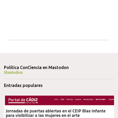
P
u
b
l
i
Política ConCiencia en Mastodon
c
Mastodon
a
r
Entradas populares
u
n
c
o
m
e
n