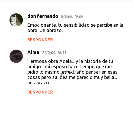
don fernando
8/9/09, 19:09
C
Emocionante, tu sensibilidad se percibe en la
o
obra. Un abrazo.
m
RESPONDER
e
Alma
n
21/9/09, 16:53
t
Hermosa obra Adela... y la historia de tu
amigo... mi esposo hace tiempo que me
a
pidio lo mismo, es extraño pensar en esas
cosas pero su idea me parecio muy bella...
r
un abrazo.
i
RESPONDER
o
s