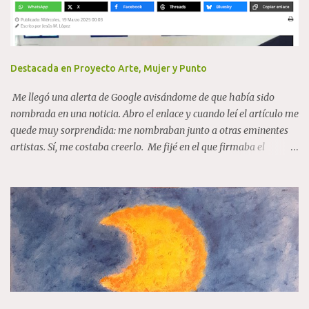
t
a
r
i
o
Destacada en Proyecto Arte, Mujer y Punto
Me llegó una alerta de Google avisándome de que había sido
nombrada en una noticia. Abro el enlace y cuando leí el artículo me
quede muy sorprendida: me nombraban junto a otras eminentes
artistas. Sí, me costaba creerlo. Me fijé en el que firmaba el
artículo, y me es desconocido, tampoco tengo relación con la
provincia de Cádiz (aunque me encanta y me gusta el carácter
gaditano), ni nada que justifique algún tipo de "enchufe". Así que...
¡encantada con mayor razón! Proyecto Arte, Mujer y Punto En el
quinto párrafo: "Históricamente, el ámbito artístico ha estado
dominado por hombres, aunque esta tendencia está cambiando
con la presencia de mujeres artistas reconocidas
internacionalmente. Algunas de las figuras mencionadas en la
iniciativa incluyen a Bárbara Krugger, Flora Borsi, Concha