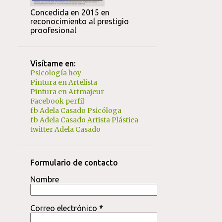
1
febrero 2016
Concedida en 2015 en
reconocimiento al prestigio
1
enero 2016
proofesional
1
diciembre 2015
1
junio 2015
Visítame en:
Psicología hoy
2
mayo 2015
Pintura en Artelista
2
abril 2015
Pintura en Artmajeur
Facebook perfil
1
abril 2014
fb Adela Casado Psicóloga
fb Adela Casado Artista Plástica
2
marzo 2014
twitter Adela Casado
1
noviembre 2013
1
agosto 2013
Formulario de contacto
1
junio 2013
Nombre
1
mayo 2013
Correo electrónico
*
1
diciembre 2012