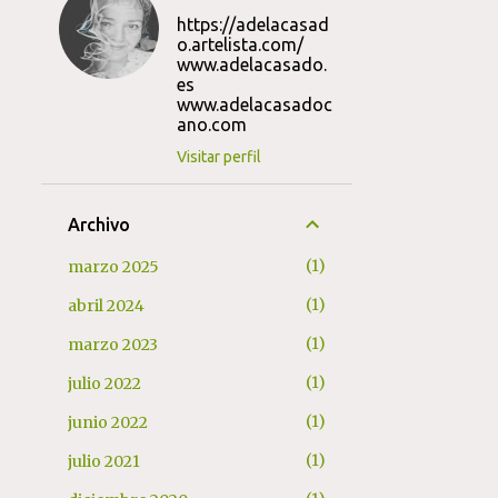
https://adelacasad
o.artelista.com/
www.adelacasado.
es
www.adelacasadoc
ano.com
Visitar perfil
Archivo
1
marzo 2025
1
abril 2024
1
marzo 2023
1
julio 2022
1
junio 2022
1
julio 2021