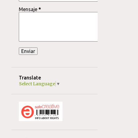
1
marzo 2012
Mensaje
*
2
abril 2011
1
marzo 2011
1
enero 2011
2
diciembre 2010
2
julio 2010
3
abril 2010
Translate
4
marzo 2010
Select Language
▼
2
enero 2010
3
diciembre 2009
3
noviembre 2009
8
octubre 2009
1
septiembre 2009