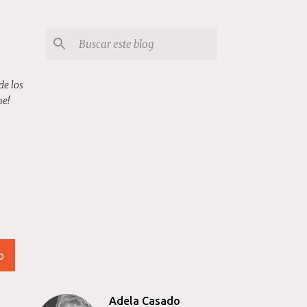
de los
me!
O
Adela Casado