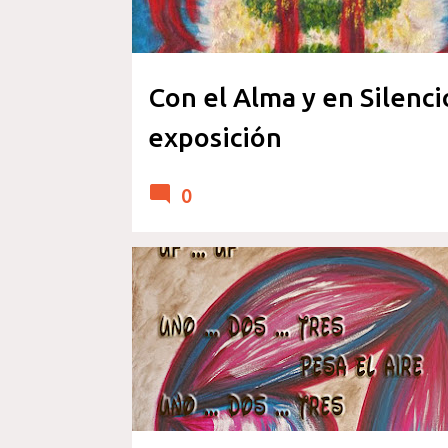
a
d
a
Con el Alma y en Silenci
s
exposición
0
RELATO Y POESIA