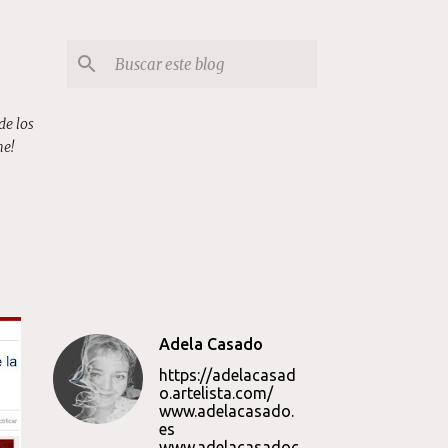
de los
me!
Adela Casado
https://adelacasad
o.artelista.com/
www.adelacasado.
es
www.adelacasadoc