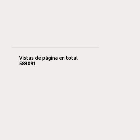
Vistas de página en total
5
8
3
0
9
1