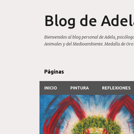
Blog de Ade
Bienvenidos al blog personal de Adela, psicóloga
Animales y del Medioambiente. Medalla de Oro 20
Páginas
INICIO
PINTURA
REFLEXIONES
E
CRITICAS Y MENCIONES
EVENTOS Y EXPOSICIONES
n
SERIE BESOS
t
r