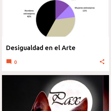
n
t
r
a
d
a
Desigualdad en el Arte
s
0